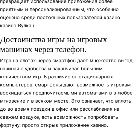
превращает использование приложения более
приятным и персонализированным, что особенно
оценено среди постоянных пользователей казино
казино Вулкан.
Достоинства игры на игровых
машинах через телефон.
Игра на слотах через смартфон даёт множество выгод,
начиная с удобства и заканчивая большим
количеством игр. В различие от стационарных
компьютеров, смартфоны дают возможность игрокам
восхищаться предпочитаемыми автоматами в в любое
мгновение и в всяком месте. Это означает, что вплоть
до во время поездки в офис или расслабления на
свежем воздухе, есть возможность попробовать
фортуну, просто открыв приложение казино.