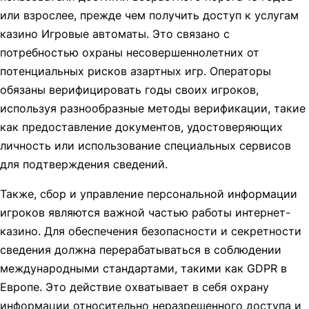
или взрослее, прежде чем получить доступ к услугам
казино Игровые автоматы. Это связано с
потребностью охраны несовершеннолетних от
потенциальных рисков азартных игр. Операторы
обязаны верифицировать годы своих игроков,
используя разнообразные методы верификации, такие
как предоставление документов, удостоверяющих
личность или использование специальных сервисов
для подтверждения сведений.
Также, сбор и управление персональной информации
игроков являются важной частью работы интернет-
казино. Для обеспечения безопасности и секретности
сведения должна перерабатываться в соблюдении
международными стандартами, такими как GDPR в
Европе. Это действие охватывает в себя охрану
информации относительно неразрешенного доступа и