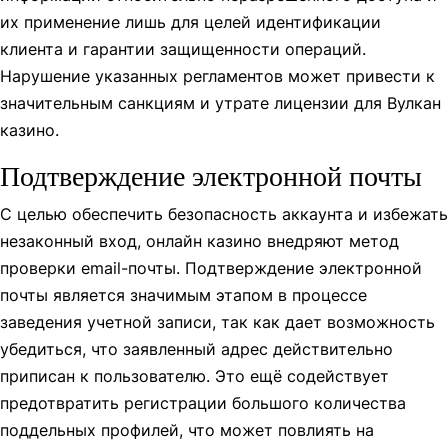
их применение лишь для целей идентификации
клиента и гарантии защищенности операций.
Нарушение указанных регламентов может привести к
значительным санкциям и утрате лицензии для Вулкан
казино.
Подтверждение электронной почты
С целью обеспечить безопасность аккаунта и избежать
незаконный вход, онлайн казино внедряют метод
проверки email-почты. Подтверждение электронной
почты является значимым этапом в процессе
заведения учетной записи, так как дает возможность
убедиться, что заявленный адрес действительно
приписан к пользователю. Это ещё содействует
предотвратить регистрации большого количества
поддельных профилей, что может повлиять на