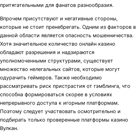
притягательными для фанатов разнообразия.
Впрочем присутствуют и негативные стороны,
которые не стоит пренебрегать. Одним из факторов в
данной области является опасность мошенничества.
Хотя значительное количество онлайн казино
обладают разрешения и надзираются
уполномоченными структурами, существует
множество нелегальных сайтов, которые могут
одурачить геймеров. Также необходимо
рассматривать риск пристрастия от гэмблинга, что
способна формироваться скорее в условиях
непрерывного доступа к игорным платформам.
Поэтому следует участвовать осмотрительно и
подбирать только проверенные платформы казино
Вулкан.