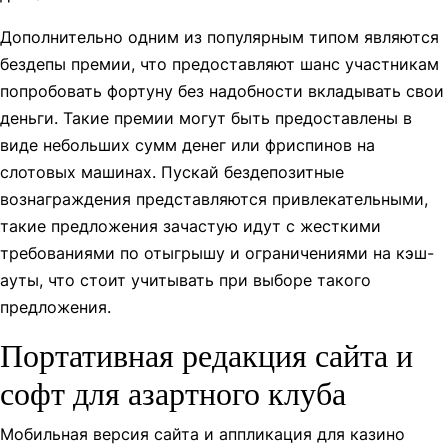
Дополнительно одним из популярным типом являются
бездепы премии, что предоставляют шанс участникам
попробовать фортуну без надобности вкладывать свои
деньги. Такие премии могут быть предоставлены в
виде небольших сумм денег или фриспинов на
слотовых машинах. Пускай бездепозитные
вознаграждения представляются привлекательными,
такие предложения зачастую идут с жесткими
требованиями по отыгрышу и ограничениями на кэш-
ауты, что стоит учитывать при выборе такого
предложения.
Портативная редакция сайта и
софт для азартного клуба
Мобильная версия сайта и аппликация для казино