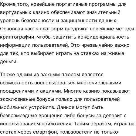
Кроме того, новейшие портативные программы для
виртуальных казино обеспечивают значительный
уровень безопасности и защищенности данных.
Основная часть платформ внедряют новейшие методы
криптографии, чтобы защитить конфиденциальность
информации пользователей. Это чрезвычайно важно
для тех, кто выбирает играть на ставках на живые
деньги.
Также одним из важным плюсом является
возможность воспользоваться многочисленными
поощрениями и акциями. Многие казино показывают
эксклюзивные бонусы только для пользователей
мобильных устройств. Данное могут быть
безвозмездные вращения либо бонусы за депозит с
использованием приложения. Таким образом, играя на
слотах через смартфон, пользователи не только