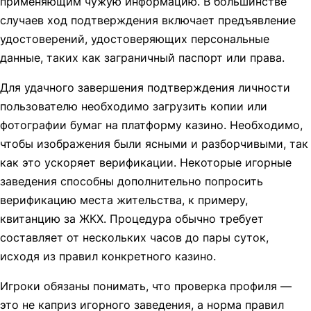
применяющим чужую информацию. В большинстве
случаев ход подтверждения включает предъявление
удостоверений, удостоверяющих персональные
данные, таких как заграничный паспорт или права.
Для удачного завершения подтверждения личности
пользователю необходимо загрузить копии или
фотографии бумаг на платформу казино. Необходимо,
чтобы изображения были ясными и разборчивыми, так
как это ускоряет верификации. Некоторые игорные
заведения способны дополнительно попросить
верификацию места жительства, к примеру,
квитанцию за ЖКХ. Процедура обычно требует
составляет от нескольких часов до пары суток,
исходя из правил конкретного казино.
Игроки обязаны понимать, что проверка профиля —
это не каприз игорного заведения, а норма правил