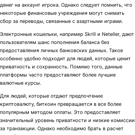
денег на аккаунт игрока. Однако следует помнить, что
некоторые финансовые учреждения могут снимать
сбор за переводы, связанные с азартными играми.
Электронные кошельки, например Skrill и Neteller, дают
пользователям шанс пополнения баланса без
предоставления личных банковских данных. Такое
особенно удобно подходит для людей, которые ценит
приватность и сохранность. Помимо того, данные
платформы часто предоставляют более лучшие
валютные курсы.
Для людей, которые отдают предпочтение
криптовалюту, биткоин превращается в все более
популярным методом оплаты. Это предоставляет
значительный уровень приватности и низкие комиссии
за транзакции. Однако необходимо брать в расчет