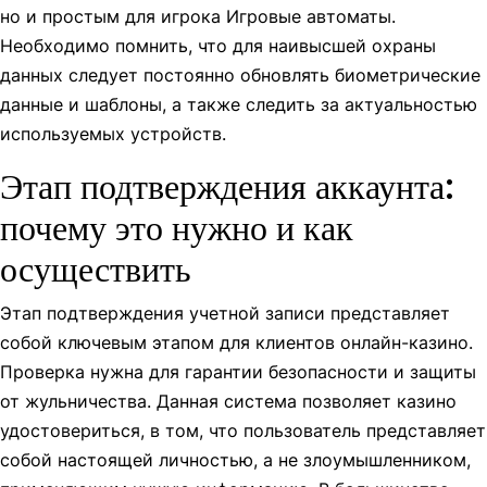
но и простым для игрока Игровые автоматы.
Необходимо помнить, что для наивысшей охраны
данных следует постоянно обновлять биометрические
данные и шаблоны, а также следить за актуальностью
используемых устройств.
Этап подтверждения аккаунта:
почему это нужно и как
осуществить
Этап подтверждения учетной записи представляет
собой ключевым этапом для клиентов онлайн-казино.
Проверка нужна для гарантии безопасности и защиты
от жульничества. Данная система позволяет казино
удостовериться, в том, что пользователь представляет
собой настоящей личностью, а не злоумышленником,