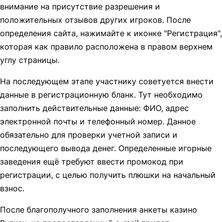
внимание на присутствие разрешения и
положительных отзывов других игроков. После
определения сайта, нажимайте к иконке "Регистрация",
которая как правило расположена в правом верхнем
углу страницы.
На последующем этапе участнику советуется внести
данные в регистрационную бланк. Тут необходимо
заполнить действительные данные: ФИО, адрес
электронной почты и телефонный номер. Данное
обязательно для проверки учетной записи и
последующего вывода денег. Определенные игорные
заведения ещё требуют ввести промокод при
регистрации, с целью получить плюшки на начальный
взнос.
После благополучного заполнения анкеты казино