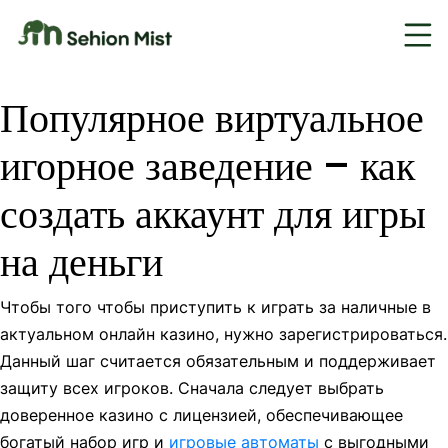
Популярное виртуальное
игорное заведение – как
создать аккаунт для игры
на деньги
Чтобы того чтобы приступить к играть за наличные в
актуальном онлайн казино, нужно зарегистрироваться.
Данный шаг считается обязательным и поддерживает
защиту всех игроков. Сначала следует выбрать
доверенное казино с лицензией, обеспечивающее
богатый набор игр и
игровые автоматы
с выгодными