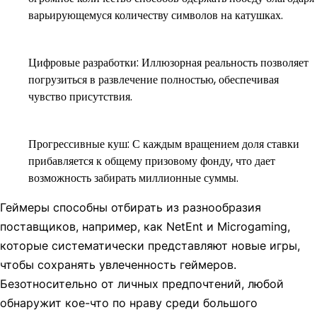
варьирующемуся количеству символов на катушках.
Цифровые разработки: Иллюзорная реальность позволяет
погрузиться в развлечение полностью, обеспечивая
чувство присутствия.
Прогрессивные куш: С каждым вращением доля ставки
прибавляется к общему призовому фонду, что дает
возможность забирать миллионные суммы.
Геймеры способны отбирать из разнообразия
поставщиков, например, как NetEnt и Microgaming,
которые систематически представляют новые игры,
чтобы сохранять увлеченность геймеров.
Безотносительно от личных предпочтений, любой
обнаружит кое-что по нраву среди большого