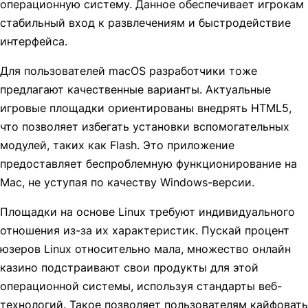
операционную систему. Данное обеспечивает игрокам
стабильный вход к развлечениям и быстродействие
интерфейса.
Для пользователей macOS разработчики тоже
предлагают качественные варианты. Актуальные
игровые площадки ориентированы внедрять HTML5,
что позволяет избегать установки вспомогательных
модулей, таких как Flash. Это приложение
предоставляет беспроблемную функционирование на
Mac, не уступая по качеству Windows-версии.
Площадки на основе Linux требуют индивидуального
отношения из-за их характеристик. Пускай процент
юзеров Linux относительно мала, множество онлайн
казино подстраивают свои продукты для этой
операционной системы, используя стандарты веб-
технологий. Такое позволяет пользователям кайфовать